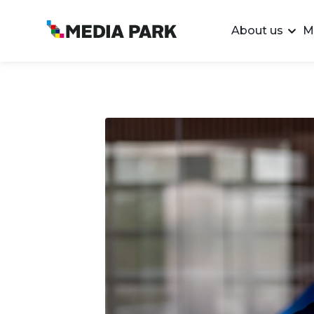
About us
M