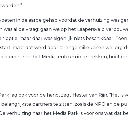
geworden.”
voeten in de aarde gehad voordat de verhuizing was ge
en was al de vraag: gaan we op het Laapersveld verbou
ptie, maar daar was eigenlijk niets beschikbaar. Toen z
art, maar dat werd door strenge milieueisen wel erg d
eed om hier in het Mediacentrum in te trekken, hoefden
ark lag ook voor de hand, zegt Hester van Rijn. “Het is 
je belangrijkste partners te zitten, zoals de NPO en de 
De verhuizing naar het Media Park is voor ons wat dat b