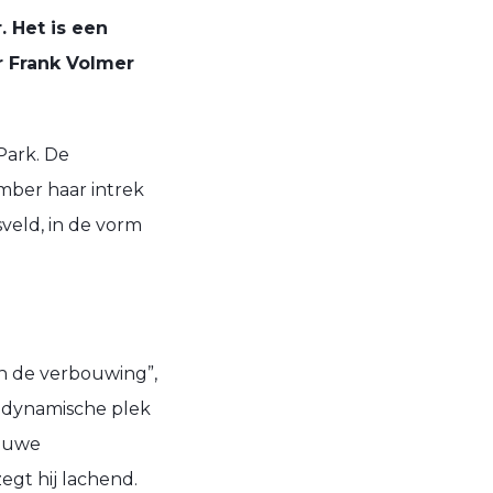
 Het is een
ur Frank Volmer
Park. De
mber haar intrek
veld, in de vorm
van de verbouwing”,
, dynamische plek
ieuwe
egt hij lachend.