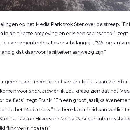
lingen op het Media Park trok Ster over de streep. “Er 
a in de directe omgeving en er is een sportschool”, zegt
jn de evenementenlocaties ook belangrijk. “We organiser
ndig dat daarvoor faciliteiten aanwezig zijn.”
er geen zaken meer op het verlanglijstje staan van Ster
 komen voor
short stay
en ik zou graag zien dat het Med
r de fiets”, zegt Frank. “En een groot jaarlijks eveneme
aan op het Media Park.” De bereikbaarheid kan wellicht 
Stel dat station Hilversum Media Park een intercitystat
ijd flink verminderen.”