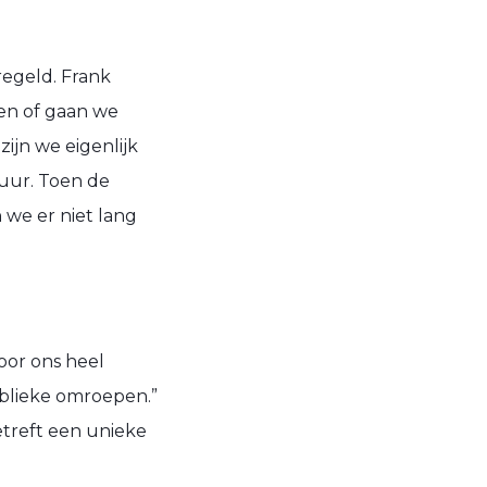
regeld. Frank
wen of gaan we
ijn we eigenlijk
uur. Toen de
 we er niet lang
voor ons heel
publieke omroepen.”
etreft een unieke