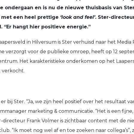
ondergaan en is nu de nieuwe thuisbasis van Ster.
 met een heel prettige
‘look and feel’
. Ster-directe
. “Er hangt hier positieve energie.”
aapersveld in Hilversum is Ster verhuisd naar het Media 
ame verzorgt voor de publieke omroep, heeft op 12 septe
ntrum. Het karakteristieke onderkomen op het Laapers
t verkocht.
r bij Ster. “Ja, we zijn heel positief over het resultaat 
eammanager marketing & communicatie. “Het is een fijne
-directeur Frank Volmer is zichtbaar content met de n
ub. “Ik moet nog wel af en toe zoeken naar collega’s”, z