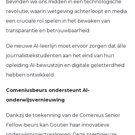
bevinden we ons midden in een
technologische
revolutie
, waarin wetgeving achterloopt en media
een cruciale rol spelen in het bewaken van
transparantie en betrouwbaarheid
.
De nieuwe
AI-leerlijn
moet ervoor zorgen dat álle
journalistiekstudenten aan het eind van hun
opleiding
AI-bewustzijn en digitale geletterdheid
hebben ontwikkeld.
Comeniusbeurs ondersteunt AI-
onderwijsvernieuwing
Dankzij de toekenning van de
Comenius Senior
Fellow-beurs
kan
Goutier
haar
innovatieve
onderwijsproject
realiseren. Deze prestigieuze