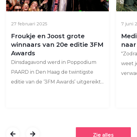
27 februari 2025
7 juni 
Froukje en Joost grote
Medi
winnaars van 20e editie 3FM
naar
Awards
"Zodra
Dinsdagavond werd in Poppodium
weet j
PAARD in Den Haag de twintigste
verwac
editie van de ‘3FM Awards’ uitgereikt...
Zie alles