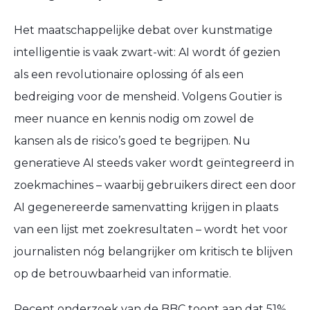
Het maatschappelijke debat over
kunstmatige
intelligentie
is vaak zwart-wit: AI wordt óf gezien
als een revolutionaire oplossing óf als een
bedreiging voor de mensheid. Volgens
Goutier
is
meer
nuance en kennis
nodig om zowel de
kansen als de risico’s goed te begrijpen. Nu
generatieve AI
steeds vaker wordt geïntegreerd in
zoekmachines – waarbij gebruikers direct een door
AI gegenereerde samenvatting krijgen in plaats
van een lijst met zoekresultaten – wordt het voor
journalisten nóg belangrijker om
kritisch te blijven
op de betrouwbaarheid van informatie
.
Recent onderzoek van de
BBC
toont aan dat
51%