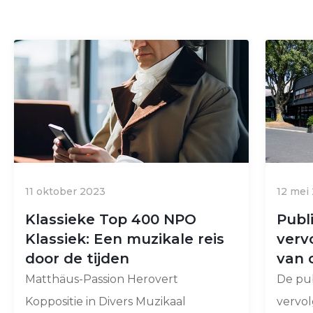
11 oktober 2023
12 mei
Klassieke Top 400 NPO
Publ
Klassiek: Een muzikale reis
verv
door de tijden
van 
Matthäus-Passion Herovert
De pu
Koppositie in Divers Muzikaal
vervo