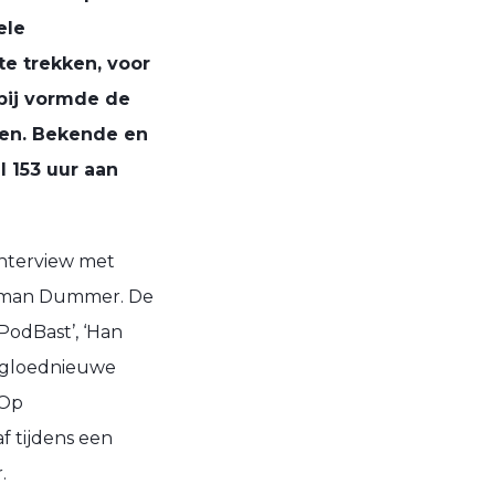
ele
e trekken, voor
bij vormde de
en. Bekende en
 153 uur aan
interview met
erman Dummer. De
‘PodBast’, ‘Han
48 gloednieuwe
 Op
f tijdens een
.