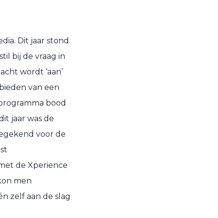
ia. Dit jaar stond
l bij de vraag in
eacht wordt ‘aan’
nbieden van een
lsprogramma bood
it jaar was de
toegekend voor de
st
met de Xperience
 kon men
n zelf aan de slag