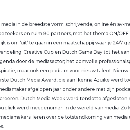
edia in de breedste vorm: schrijvende, online én av-med
bezoekers en ruim 80 partners, met het thema ON/OFF sti
k is om ‘uit’ te gaan in een maatschappij waar je 24/7 g
wandeling, Creative Cup en Dutch Game Day tot het aa
agenda door de mediasector; het bomvolle professiona
nspiratie, maar ook een podium voor nieuw talent. Nieuw d
eerste Dutch Media Award, die aan Ikenna Azuike werd 
 mediamaker afgelopen jaar onder andere met zijn podca
creëren. Dutch Media Week werd tenslotte afgesloten 
e publiek werd meegenomen in de wereld van media. Zo
e mediamakers, leren over de totstandkoming van media é
s.