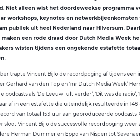
d. Niet alleen wist het doordeweekse programma v
ar workshops, keynotes en netwerkbijeenkomsten t
m publiek uit heel Nederland naar Hilversum. Daar
 maken een rode draad door Dutch Media Week he
rs wisten tijdens een ongekende estafette totaal
n.
er trapte Vincent Bijlo de recordpoging af tijdens een 
er Gerhard van den Top en ‘mr Dutch Media Week’ H
 podcasts als ‘De Leeuw lult verder’, ‘Dit was de radio’, 
aar af in een estafette die uiteindelijk resulteerde in 1
record van totaal 153 uur aan geproduceerde podcasts.
sloot Vincent Bijlo de succesvolle recordpoging weer a
ndere Herman Dummer en Eppo van Nispen tot Sevenaer