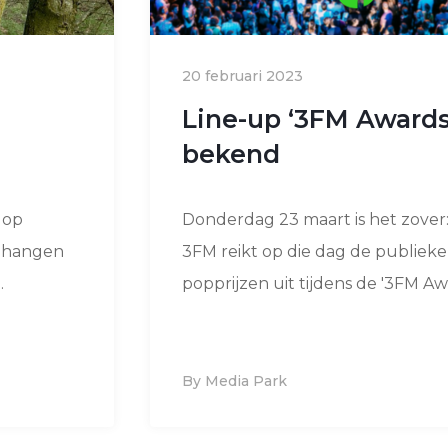
20 februari 2023
Line-up ‘3FM Awards
bekend
 op
Donderdag 23 maart is het zove
gehangen
3FM reikt op die dag de publieke
.
popprijzen uit tijdens de '3FM Awa
By Media Park