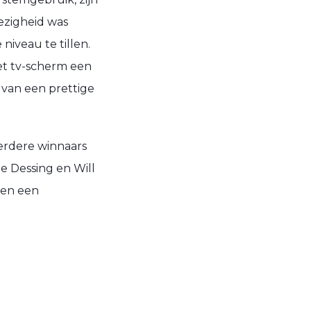
wezigheid was
niveau te tillen.
het tv-scherm een
n van een prettige
erdere winnaars
je Dessing en Will
 en een