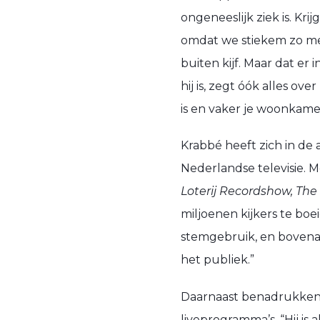
ongeneeslijk ziek is. Kr
omdat we stiekem zo met
buiten kijf. Maar dat e
hij is, zegt óók alles ov
is en vaker je woonkame
Krabbé heeft zich in de
Nederlandse televisie. 
Loterij Recordshow, The 
miljoenen kijkers te boei
stemgebruik, en bovena
het publiek.”
Daarnaast benadrukken z
liveprogramma’s. “Hij is