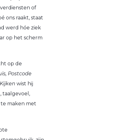
 verdiensten of
 ons raakt, staat
end werd hóe ziek
jaar op het scherm
cht op de
uis, Postcode
Kijken
wist hij
, taalgevoel,
t te maken met
ote
 stemgebruik, zijn