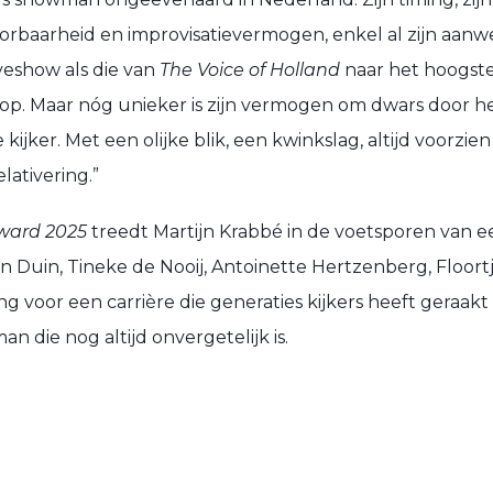
toorbaarheid en improvisatievermogen, enkel al zijn aan
veshow als die van
The Voice of Holland
naar het hoogste 
et op. Maar nóg unieker is zijn vermogen om dwars door 
kijker. Met een olijke blik, een kwinkslag, altijd voorzie
lativering.”
ward 2025
treedt Martijn Krabbé in de voetsporen van e
an Duin, Tineke de Nooij, Antoinette Hertzenberg, Floort
 voor een carrière die generaties kijkers heeft geraakt
 die nog altijd onvergetelijk is.