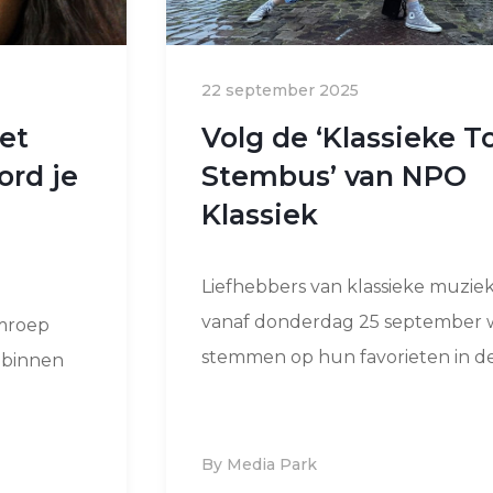
22 september 2025
et
Volg de ‘Klassieke T
rd je
Stembus’ van NPO
Klassiek
Liefhebbers van klassieke muzi
vanaf donderdag 25 september 
omroep
stemmen op hun favorieten in de.
s binnen
By Media Park