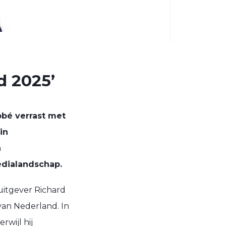
d 2025’
bbé verrast met
in
n
edialandschap.
uitgever Richard
 van Nederland. In
rwijl hij