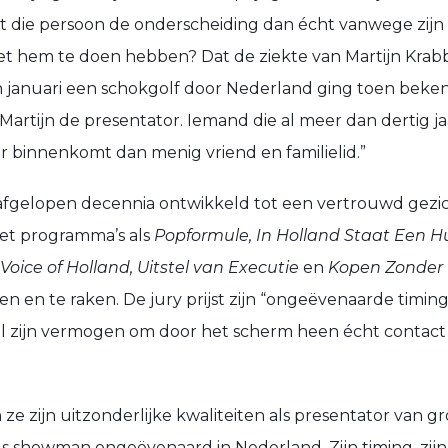
ijgt die persoon de onderscheiding dan écht vanwege zijn
 hem te doen hebben? Dat de ziekte van Martijn Krabbé
r in januari een schokgolf door Nederland ging toen bek
er Martijn de presentator. Iemand die al meer dan dertig 
r binnenkomt dan menig vriend en familielid.”
 afgelopen decennia ontwikkeld tot een vertrouwd gezi
Met programma’s als
Popformule, In Holland Staat Een H
Voice of Holland, Uitstel van Executie
en
Kopen Zonder 
en en te raken. De jury prijst zijn “ongeëvenaarde timing
l zijn vermogen om door het scherm heen écht contac
e zijn uitzonderlijke kwaliteiten als presentator van gr
 als showman ongeëvenaard in Nederland. Zijn timing, zijn