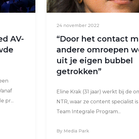
24 november 2022
ed AV-
“Door het contact m
uwde
andere omroepen wo
uit je eigen bubbel
getrokken”
een
Vanaf
Eline Krak (31 jaar) werkt bij de 
 pr...
NTR, waar ze content specialist i
Team Integrale Program...
By Media Park