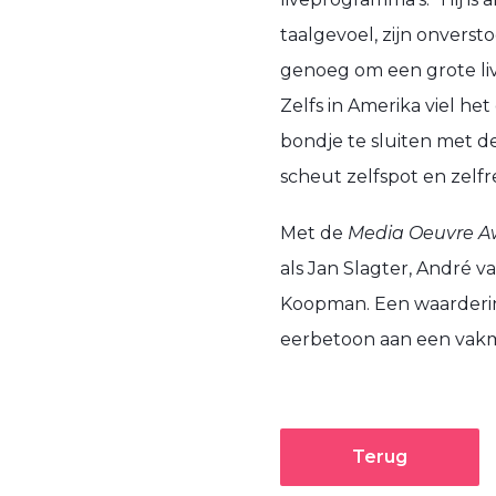
taalgevoel, zijn onvers
genoeg om een grote li
Zelfs in Amerika viel h
bondje te sluiten met de 
scheut zelfspot en zelfre
Met de
Media Oeuvre A
als Jan Slagter, André v
Koopman. Een waardering
eerbetoon aan een vakman
Terug