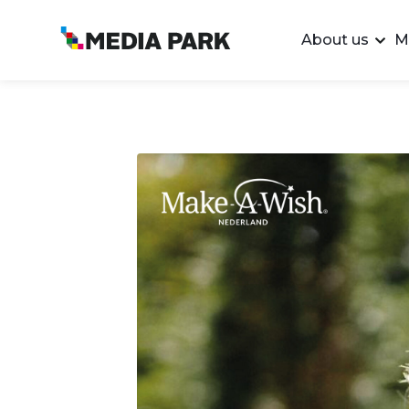
About us
M