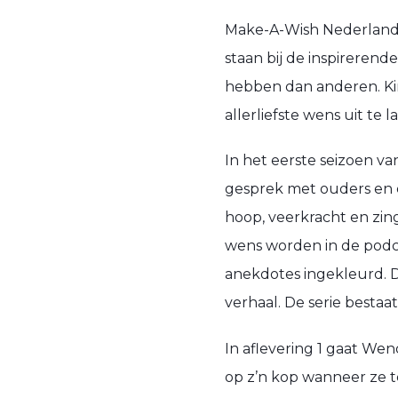
Make-A-Wish Nederland b
staan bij de inspireren
hebben dan anderen. Ki
aller
liefste wens uit te 
In het eerste seizoen va
gesprek met ouders en e
hoop, veerkracht en zin
wens worden in de podc
anekdotes ingekleurd. D
verhaal. De serie besta
In aflevering 1 gaat We
op z’n kop wanneer ze
t