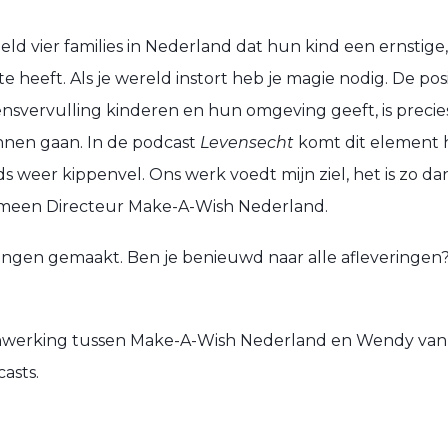
d vier families in Nederland dat hun kind een ernstige,
te heeft.
Als je wereld instort heb je magie nodig.
De posi
nsvervulling kinderen en hun omgeving geeft, is precie
unnen gaan
.
In de podcast
Levensecht
komt dit element h
ds weer kippenvel.
Ons
werk voedt mijn ziel, het is zo d
meen D
irecteur Make-A-Wish Nederland.
veringen gemaakt. Ben je benieuwd naar alle afleveringen
werking tussen Make-A-Wish Nederland en Wendy van 
asts.