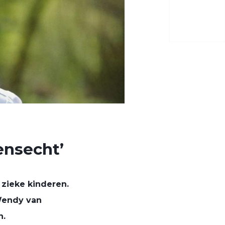
ensecht’
zieke kinderen.
Wendy van
n
.