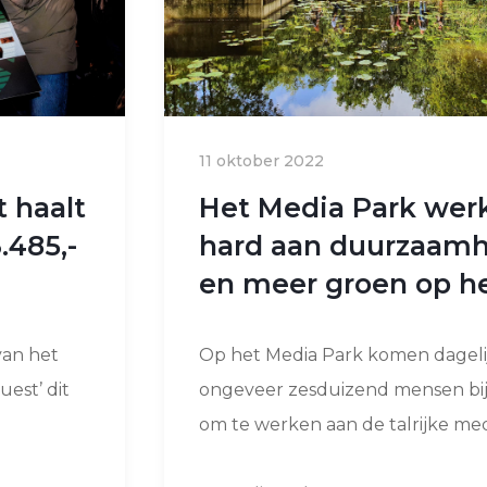
11 oktober 2022
 haalt
Het Media Park wer
.485,-
hard aan duurzaamh
en meer groen op he
van het
Op het Media Park komen dageli
est’ dit
ongeveer zesduizend mensen bij
om te werken aan de talrijke medi