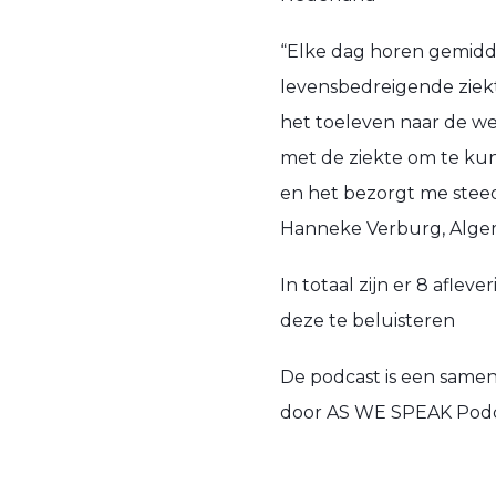
“
Elke dag horen gemiddel
levensbedreigende ziek
het toeleven naar de we
met de ziekte om te k
en het bezorgt me stee
Hanneke Verburg,
Alge
In totaal zijn er 8 afle
deze te beluisteren
De podcast is
een samen
door
AS WE SPEAK Podc