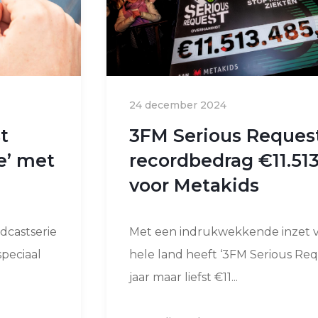
24 december 2024
t
3FM Serious Request
e’ met
recordbedrag €11.513
voor Metakids
dcastserie
Met een indrukwekkende inzet 
peciaal
hele land heeft ‘3FM Serious Requ
jaar maar liefst €11...