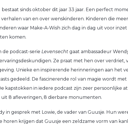
estaat sinds oktober dit jaar 33 jaar. Een perfect mome
de verhalen van en over wenskinderen. Kinderen die mee
nderen waar Make-A-Wish zich dag in dag uit voor inze
laten komen.
n de podcast-serie
Levensecht
gaat ambassadeur Wendy 
rvaringsdeskundigen. Ze praat met hen over verdriet, v
geving. Unieke
en
inspirerende
herinneringen aan het v
asts gedeeld. De fascinerende rol van magie wordt met
e kapstokken in iedere podcast zijn zeer persoonlijke a
at uit 8 afleveringen, 8 dierbare monumenten.
ndy in gesprek met Lowie
,
de vader van
Guusje
.
Hun
wer
e horen krijgen dat Guusje
een zeldzame vorm van ka