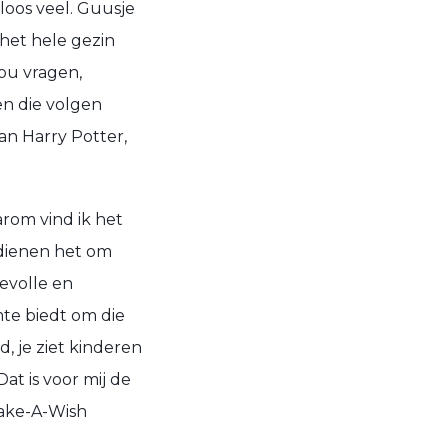
loos veel
. Guusje
 het hele gezin
nou vragen
,
n die volgen
an Harry Potter,
rom vind ik het
rdienen het om
evolle en
mte biedt om die
 je ziet kinderen
 Dat
is
voor mij de
ake-A-Wish