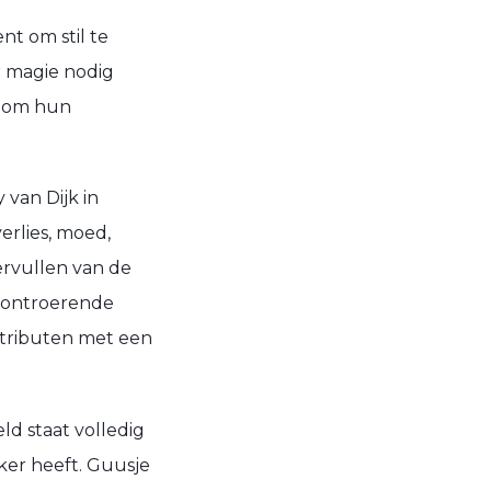
nt om stil te
r magie nodig
t om hun
van Dijk in
erlies, moed,
ervullen van de
ontroerende
ttributen met een
eld
staat
volledig
nker
heeft
. Guusje