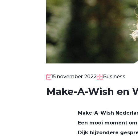
15 november 2022
Business
Make-A-Wish en W
M
ake-
A
–
W
ish Nederla
Een mooi moment om e
Dijk
bijzondere gespr