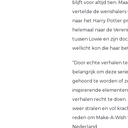
blijft voor altijd tien. Ma
vertelde de
wenshalers
naar het Harry Potter
p
helemaal naar de Veren
tussen Lowie en z
ijn do
wellicht kon die haar b
“
Door echte verhalen te
belangrijk om deze seri
gehoord te worden of ze
inspirerende elementen
verhalen recht te doen.
weer stralen en vol kra
reden om Make-A-Wish t
Nederland