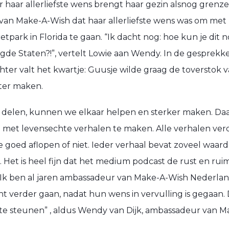
ar haar
allerliefste
wens brengt haar gezin alsnog grenze
van Make-A-Wish
dat haar allerliefste wens was om met
ret
park
in Florida te gaan. “
Ik
dacht nog:
hoe kun je dit 
igde S
taten?!”
, vertelt Lowie aan Wendy.
In de gesprekke
chter valt het kwartje:
Guusje wilde graag de toverst
ok
v
eter maken.
 delen, kunnen we elkaar helpen en sterker maken. Daa
e met levensechte verhalen te maken.
Alle verhalen ve
 goed aflopen of niet
.
I
eder verhaal bevat zoveel waard
.
Het is heel fijn dat het medium podcast de rust en rui
Ik ben a
l jaren ambassadeur van Make-A-Wish Nederland,
cht verder gaan
,
nadat hun wens in vervulling is gegaan.
e steunen” ,
a
ldus Wendy van Dijk, ambassadeur van M