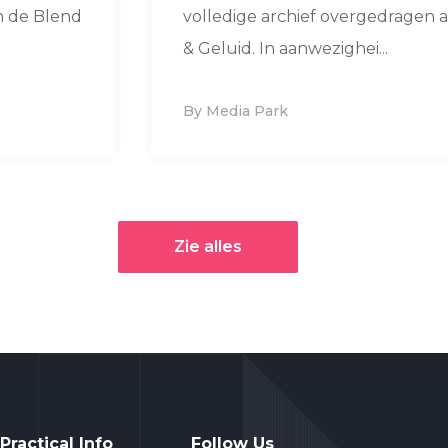
n de Blend
volledige archief overgedragen 
& Geluid. In aanwezighei...
By Media Park
Zie alles
Practical Info
Follow Us