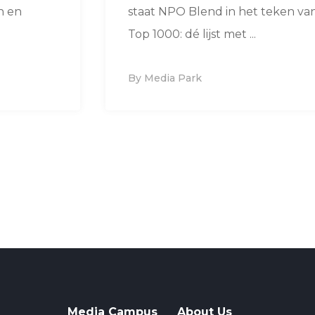
n en
staat NPO Blend in het teken va
Top 1000: dé lijst met ...
By Media Park
Media Campus
About Us