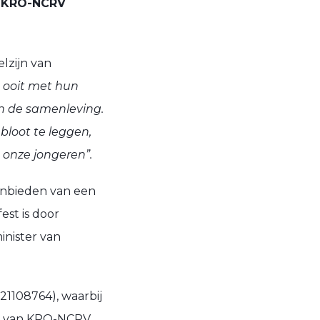
? KRO-NCRV
lzijn van
 ooit met hun
an de samenleving.
bloot te leggen,
 onze jongeren”.
anbieden van een
est is door
inister van
1108764), waarbij
ies van KRO-NCRV