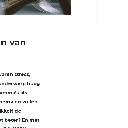
jn van
aren stress,
t onderwerp hoog
ramma’s als
thema en zullen
kkelt de
t beter? En met