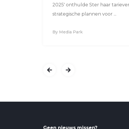
2025' onthulde Ster haar tarieve
strategische plannen voor ...
By Media Park
Geen nieuws missen?