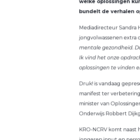
welke oplossingen ku
bundelt de verhalen o
Mediadirecteur Sandra H
jongvolwassenen extra 
mentale gezondheid. Dat
Ik vind het onze opdrac
oplossingen te vinden 
Druk! is vandaag gepre
manifest ter verbeterin
minister van Oplossingen
Onderwijs Robbert Dijkg
KRO-NCRV komt naast het
jongeren input en perso