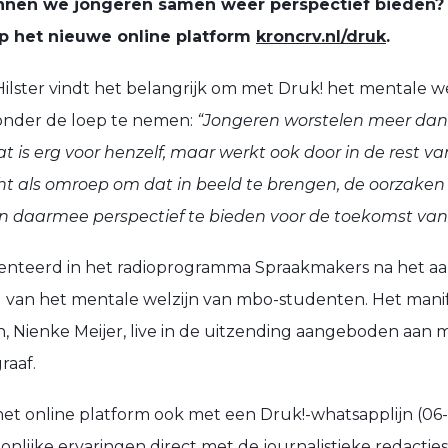
nnen we jongeren samen weer perspectief bieden
p het nieuwe online platform
kroncrv.nl/druk
.
ilster vindt het belangrijk om met Druk! het mentale we
onder de loep te nemen:
“Jongeren worstelen meer dan
 is erg voor henzelf, maar werkt ook door in de rest v
ht als omroep om dat in beeld te brengen, de oorzaken 
en daarmee perspectief te bieden voor de toekomst van
senteerd in het radioprogramma Spraakmakers na het a
g van het mentale welzijn van mbo-studenten. Het manif
, Nienke Meijer, live in de uitzending aangeboden aan m
raaf.
 online platform ook met een Druk!-whatsapplijn (06-2
onlijke ervaringen direct met de journalistieke redact