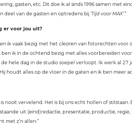
atering, gasten, etc. Dit doe ik al sinds 1996 samen met 
en deel van de gasten en optredens bij ‘
Tijd voor MAX’
.”
er voor jou uit?
ben ik vaak bezig met het
clearen
van fotorechten voor 
‘, ben ik in de ochtend bezig met alles voorbereiden voo
s de hele dag in de studio soepel verloopt. Ik werk al 27
ij houdt alles op de vloer in de gaten en ik ben meer a
 nooit vervelend. Het is bij ons echt hollen of stilstaan. 
taande uit (eind)redactie, presentatie, productie, regi
 met z’n allen.”