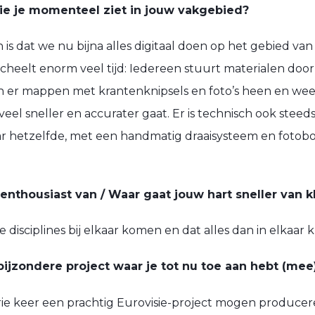
die je momenteel ziet in jouw vakgebied?
 is dat we nu bijna alles digitaal doen op het gebied va
cheelt enorm veel tijd: Iedereen stuurt materialen door
en er mappen met krantenknipsels en foto’s heen en wee
veel sneller en accurater gaat. Er is technisch ook steed
jaar hetzelfde, met een handmatig draaisysteem en fotob
nthousiast van / Waar gaat jouw hart sneller van 
 disciplines bij elkaar komen en dat alles dan in elkaar kl
bijzondere project waar je tot nu toe aan hebt (me
drie keer een prachtig Eurovisie-project mogen producere