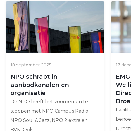
18 september 2025
17 dec
NPO schrapt in
EMG 
aanbodkanalen en
Well
organisatie
Dire
Broa
De NPO heeft het voornemen te
Facili
stoppen met NPO Campus Radio,
benoe
NPO Soul & Jazz, NPO 2 extra en
Direct
BVN. Ook ...