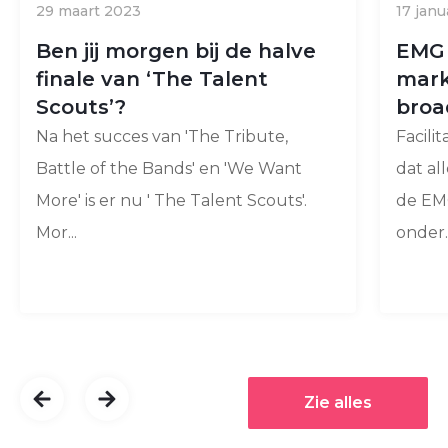
29 maart 2023
17 janu
Ben jij morgen bij de halve
EMG 
finale van ‘The Talent
mark
Scouts’?
broa
Na het succes van 'The Tribute,
Facili
Battle of the Bands' en 'We Want
dat al
More' is er nu ' The Talent Scouts'.
de EM
Mor...
onder..
Zie alles