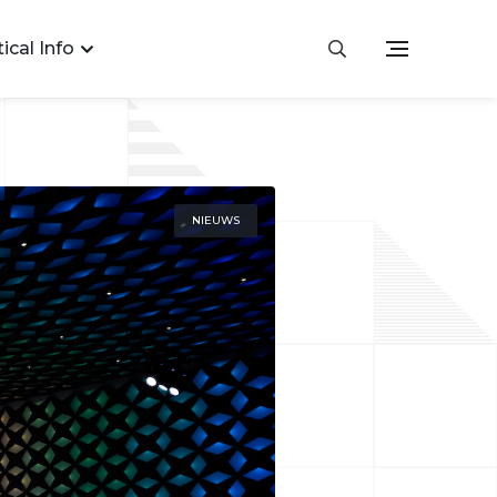
ical Info
NIEUWS