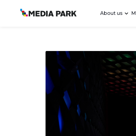
About us
M