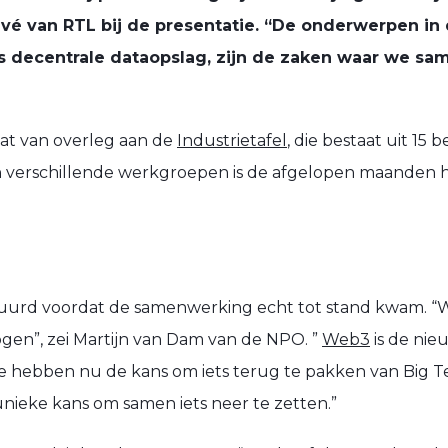
uvé van RTL bij de presentatie. “De onderwerpen in
s decentrale dataopslag, zijn de zaken waar we sam
aat van overleg aan de
Industrietafel
, die bestaat uit 15
In verschillende werkgroepen is de afgelopen maanden 
uurd voordat de samenwerking echt tot stand kwam. “
gen”, zei Martijn van Dam van de NPO. ”
Web3
is de nie
We hebben nu de kans om iets terug te pakken van Big T
unieke kans om samen iets neer te zetten.”