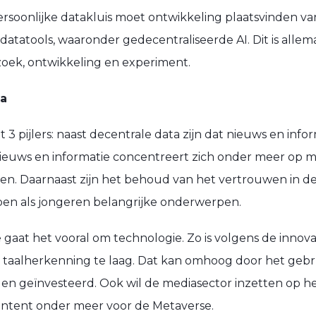
soonlijke datakluis moet ontwikkeling plaatsvinden van
 datatools, waaronder gedecentraliseerde AI. Dit is all
zoek, ontwikkeling en experiment.
da
3 pijlers: naast decentrale data zijn dat nieuws en info
 nieuws en informatie concentreert zich onder meer op
den. Daarnaast zijn het behoud van het vertrouwen in de
epen als jongeren belangrijke onderwerpen.
e gaat het vooral om technologie. Zo is volgens de inno
taalherkenning te laag. Dat kan omhoog door het gebru
n geïnvesteerd. Ook wil de mediasector inzetten op h
ontent onder meer voor de Metaverse.