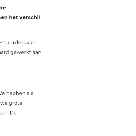
 de
en het verschil
 bestuurders van
hard gewerkt aan
We hebben als
uwe grote
ech. De