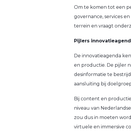
Om te komen tot een per
governance, services en
terrein en vraagt onder
Pijlers innovatieagen
De innovatieagenda kent 
en productie. De pijler
desinformatie te bestrij
aansluiting bij doelgro
Bij content en producti
niveau van Nederlandse 
zou dus in moeten worde
virtuele en immersive c