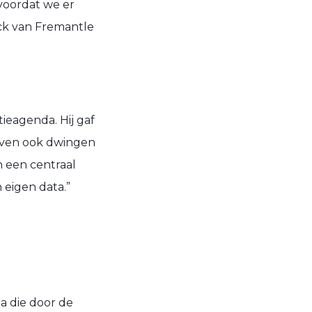
voordat we er
ck van Fremantle
ieagenda. Hij gaf
ijven ook dwingen
n een centraal
 eigen data.”
a die door de