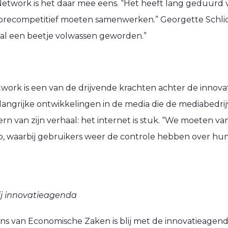
etwork is het daar mee eens. “Het heeft lang geduurd 
recompetitief moeten samenwerken.” Georgette Schli
maal een beetje volwassen geworden.”
work is een van de drijvende krachten achter de innovat
angrijke ontwikkelingen in de media die de mediabedr
n van zijn verhaal: het internet is stuk. “We moeten va
, waarbij gebruikers weer de controle hebben over hun
bij innovatieagenda
ens van Economische Zaken is blij met de innovatieagend