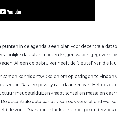
g
e punten in de agenda is een plan voor decentrale datao
rsoonlijke datakluis moeten krijgen waarin gegevens o
agen. Alleen de gebruiker heeft de ‘sleutel’ van die klui
n samen kennis ontwikkelen om oplossingen te vinden 
iasector. Data en privacy is er daar een van. Het opzet
tructuur met datakluizen vraagt schaal en massa en da
. De decentrale data-aanpak kan ook versnellend werk
eeld de zorg. Daarvoor is slagkracht nodig in onderzoek 