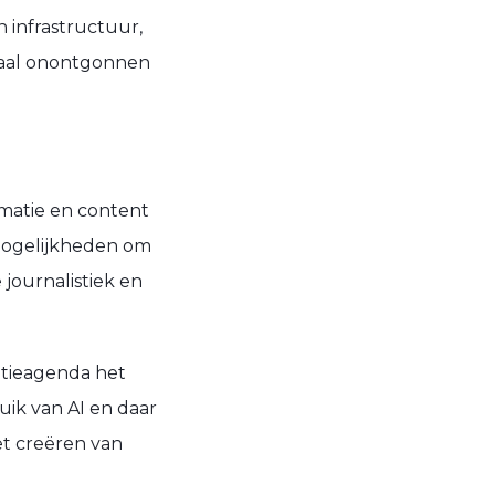
 infrastructuur,
emaal onontgonnen
rmatie en content
 mogelijkheden om
 journalistiek en
vatieagenda het
ik van AI en daar
et creëren van