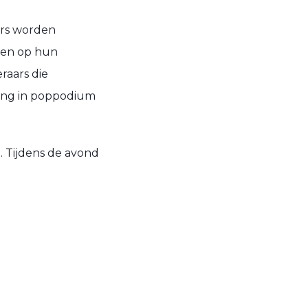
ars worden
en op hun
eraars die
king in poppodium
. Tijdens de avond