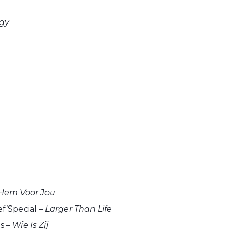
gy
Hem Voor Jou
f’Special –
Larger Than Life
s –
Wie Is Zij