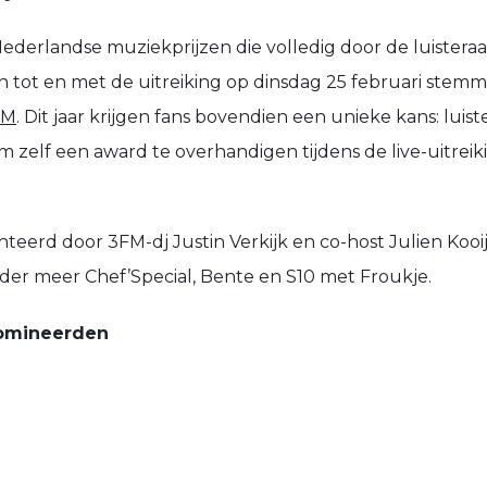
ederlandse muziekprijzen die volledig door de luistera
n tot en met de uitreiking op
dinsdag 25 februari
stemm
FM
.
Dit jaar krijgen fans bovendien een unieke kans: luist
zelf een award te overhandigen tijdens de live-uitrei
eerd door 3FM-dj Justin Verkijk en co-host Julien Kooij
onder meer
Chef’Special, Bente en S10 met Froukje
.
nomineerden