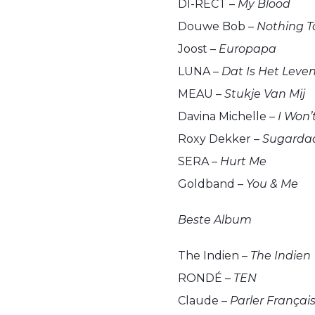
DI-RECT –
My Blood
Douwe Bob –
Nothing T
Joost –
Europapa
LUNA –
Dat Is Het Leve
MEAU –
Stukje Van Mij
Davina Michelle –
I Won’
Roxy Dekker –
Sugarda
SERA –
Hurt Me
Goldband –
You & Me
Beste Album
The Indien –
The Indien
RONDÉ –
TEN
Claude –
Parler Françai