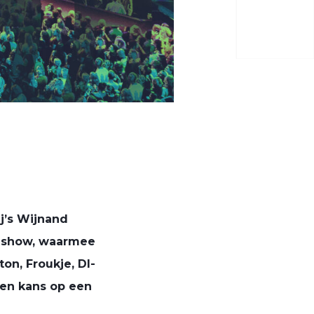
j’s Wijnand
ndshow, waarmee
on, Froukje, DI-
ken kans op een