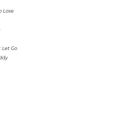
o Lose
n
t Let Go
ddy
s