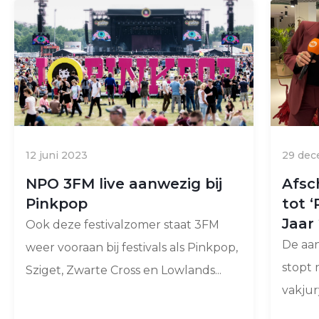
12 juni 2023
29 dec
NPO 3FM live aanwezig bij
Afsc
Pinkpop
tot 
Jaar
Ook deze festivalzomer staat 3FM
De aan
weer vooraan bij festivals als Pinkpop,
stopt 
Sziget, Zwarte Cross en Lowlands...
vakjur