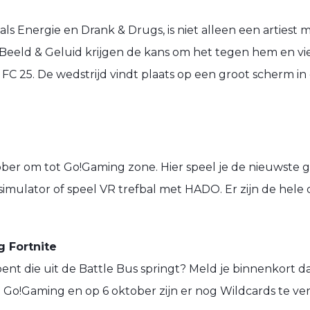
 als
Energie
en
Drank & Drugs
, is niet alleen een arties
eeld & Geluid krijgen de kans om het tegen hem en vier
 FC 25
. De wedstrijd vindt plaats op een groot scherm i
er om tot Go!Gaming zone. Hier speel je de nieuwste g
simulator of speel VR trefbal met HADO. Er zijn de hele 
 Fortnite
 bent die uit de Battle Bus springt? Meld je binnenkort 
via Go!Gaming en op 6 oktober zijn er nog Wildcards te ve