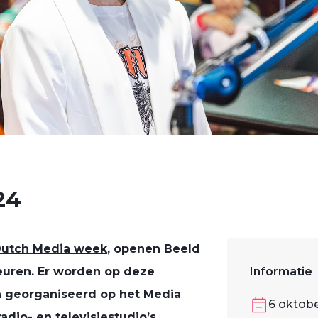
24
utch Media week
, openen Beeld
euren. Er worden op deze
Informatie
en georganiseerd op het Media
6 oktob
adio- en televisiestudio’s,