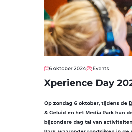
6 oktober 2024
Events
Xperience Day 20
Op zondag 6 oktober, tijdens de
D
& Geluid en het Media Park hun d
6
bijzondere dag tal van activiteit
OKT
Park, waaronder rondkijken in de r