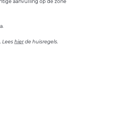
htige aanvulling op de zone
a.
. Lees
hier
de huisregels.