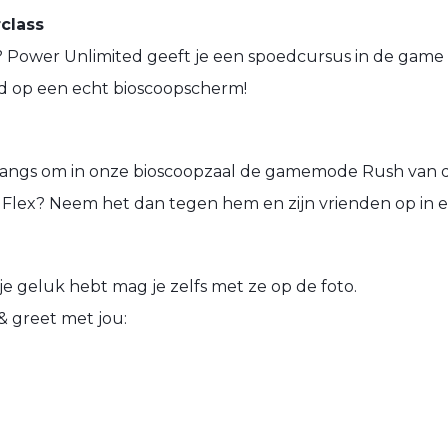
class
? Power Unlimited geeft je een spoedcursus in de game A
jd op een echt bioscoopscherm!
 langs om in onze bioscoopzaal de gamemode Rush van d
e Flex? Neem het dan tegen hem en zijn vrienden op in e
 je geluk hebt mag je zelfs met ze op de foto.
& greet met jou: