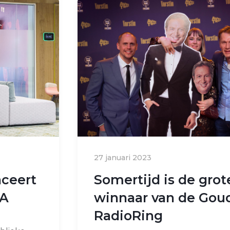
27 januari 2023
nceert
Somertijd is de grot
FA
winnaar van de Gou
RadioRing