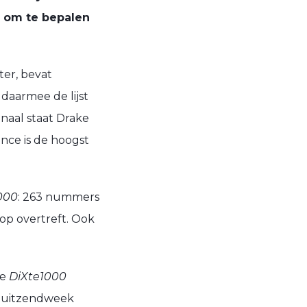
l om te bepalen
er, bevat
daarmee de lijst
naal staat Drake
once is de hoogst
000
: 263 nummers
op overtreft. Ook
de
DiXte1000
e uitzendweek