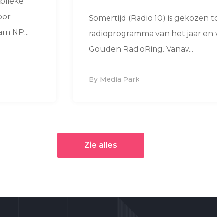
blieke
oor
Somertijd (Radio 10) is gekozen t
m NP...
radioprogramma van het jaar en 
Gouden RadioRing. Vanav...
By Media Park
Zie alles