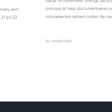
Vanaf 14 november brengt de pu
omroep al haar documentaires v
inals, een
volwassenen samen onder de naa
21 en 22
By Media Park