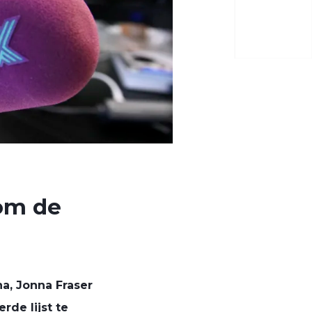
 om de
na, Jonna Fraser
de lijst te