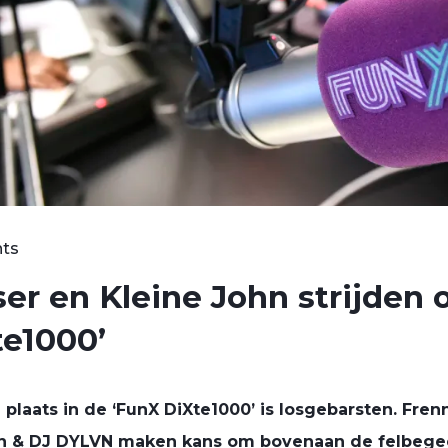
nts
ser en Kleine John strijden
te1000’
 plaats in de ‘FunX DiXte1000’ is losgebarsten. Fren
n & DJ DYLVN maken kans om bovenaan de felbegeer