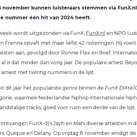
 8 november kunnen luisteraars stemmen via FunX.n
 de nummer één hit van 2024 heeft.
e week wordt uitgezonden via FunX,
FunX.nl
en NPO Luist
Frenna opvalt met maar liefst 42 noteringen. Hij voert 
esten aan, gevolgd door Ronnie Flex en Boef. Internatio
al is dat minder dan vorig jaar. De populaire artiest Bey
rtiest met twintig nummers in de lijst.
kt dit jaar het populairste genre binnen de
FunX DiXte1
gorie, waarmee Nederlandse hiphop internationale hiph
andstalige tracks, goed voor ruim een derde van de lijst.
ontvangen FunX-dj’s Jayh en Mahi diverse artiesten in 
ni, Quique en Delany. Op vrijdag 8 november eindigt d