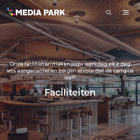
Onze faciliteiten maken jouw werkdag elke dag
iets aangenamer en zorgen ervoor dat de campus
leeft
Faciliteiten