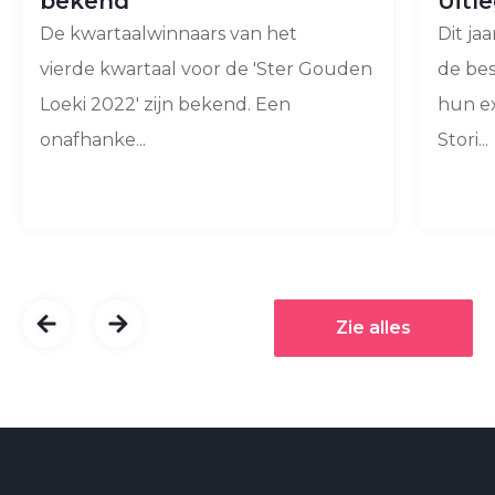
bekend
Uitl
De kwartaalwinnaars van het
Dit ja
vierde kwartaal voor de 'Ster Gouden
de bes
Loeki 2022' zijn bekend. Een
hun e
onafhanke...
Stori...
Zie alles