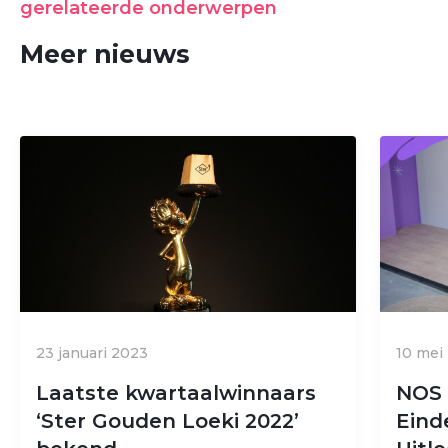
gerelateerde onderwerpen
Meer nieuws
23 januari 2023
10 mei
Laatste kwartaalwinnaars
NOS 
‘Ster Gouden Loeki 2022’
Eind