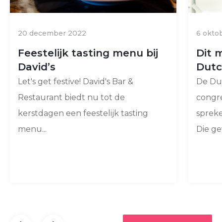
20 december 2022
6 okto
Feestelijk tasting menu bij
Dit 
David’s
Dut
Let's get festive! David's Bar &
De Du
Restaurant biedt nu tot de
congre
kerstdagen een feestelijk tasting
spreke
menu...
Die gev