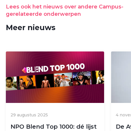
Lees ook het nieuws over andere Campus-
gerelateerde onderwerpen
Meer nieuws
29 augustus 2025
4 nov
NPO Blend Top 1000: dé lijst
De A