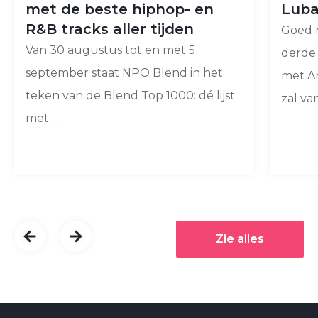
met de beste hiphop- en
Luba
R&B tracks aller tijden
Goed 
Van 30 augustus tot en met 5
derde
september staat NPO Blend in het
met A
teken van de Blend Top 1000: dé lijst
zal van
met ...
Zie alles