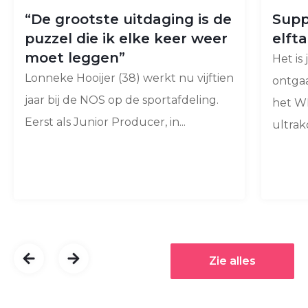
“De grootste uitdaging is de
Supp
puzzel die ik elke keer weer
elfta
moet leggen”
Het is 
Lonneke Hooijer (38) werkt nu vijftien
ontga
jaar bij de NOS op de sportafdeling.
het WK
Eerst als Junior Producer, in...
ultrako
Zie alles