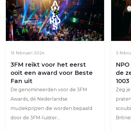
15 februari 2024
3 febr
3FM reikt voor het eerst
NPO 
ooit een award voor Beste
de z
Fan uit
1003
De genomineerden voor de 3FM
Zeg je
Awards, dé Nederlandse
praten
muziekprijzen die worden bepaald
scoub
door de 3FM-luister...
Britney