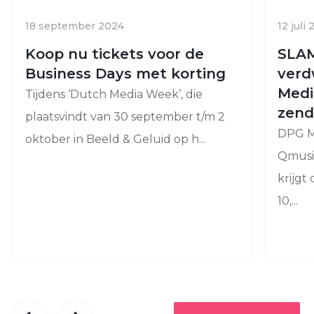
18 september 2024
12 juli
Koop nu tickets voor de
SLAM
Business Days met korting
verd
Medi
Tijdens ‘Dutch Media Week’, die
zend
plaatsvindt van 30 september t/m 2
DPG M
oktober in Beeld & Geluid op h...
Qmusic
krijgt
10,...