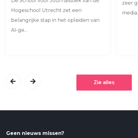
De School voor Journalistiek van de
zeer 
Hogeschool Utrecht zet een
media..
belangrijke stap in het opleiden van
AI-ge...
Zie alles
Geen nieuws missen?