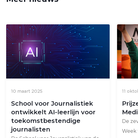
10 maart 2025
11 okt
School voor Journalistiek
Prij
ontwikkelt AI-leerlijn voor
Med
toekomstbestendige
De ze
journalisten
Week 