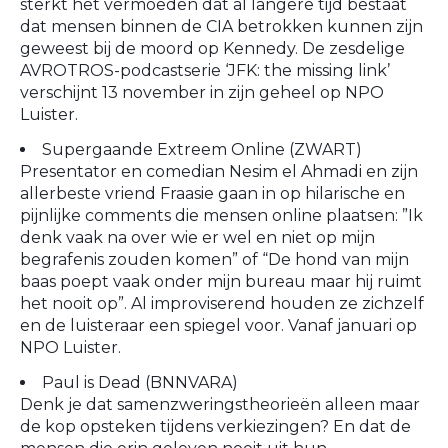
sterkt het vermoeden dat al langere tijd bestaat
dat mensen binnen de CIA betrokken kunnen zijn
geweest bij de moord op Kennedy. De zesdelige
AVROTROS-podcastserie ‘JFK: the missing link’
verschijnt 13 november in zijn geheel op NPO
Luister.
Supergaande Extreem Online (ZWART)
Presentator en comedian Nesim el Ahmadi en zijn
allerbeste vriend Fraasie gaan in op hilarische en
pijnlijke comments die mensen online plaatsen: ”Ik
denk vaak na over wie er wel en niet op mijn
begrafenis zouden komen” of “De hond van mijn
baas poept vaak onder mijn bureau maar hij ruimt
het nooit op”. Al improviserend houden ze zichzelf
en de luisteraar een spiegel voor. Vanaf januari op
NPO Luister.
Paul is Dead (BNNVARA)
Denk je dat samenzweringstheorieën alleen maar
de kop opsteken tijdens verkiezingen? En dat de