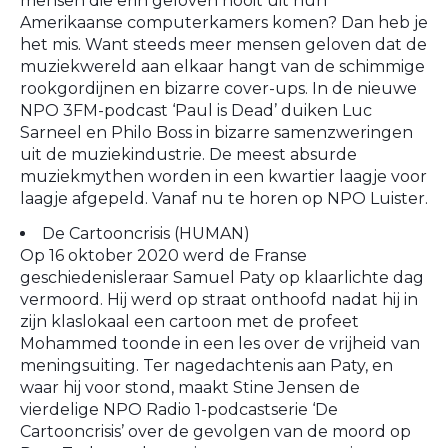
mensen die erin geloven nooit uit hun
Amerikaanse computerkamers komen? Dan heb je
het mis. Want steeds meer mensen geloven dat de
muziekwereld aan elkaar hangt van de schimmige
rookgordijnen en bizarre cover-ups. In de nieuwe
NPO 3FM-podcast ‘Paul is Dead’ duiken Luc
Sarneel en Philo Boss in bizarre samenzweringen
uit de muziekindustrie. De meest absurde
muziekmythen worden in een kwartier laagje voor
laagje afgepeld. Vanaf nu te horen op NPO Luister.
De Cartooncrisis (HUMAN)
Op 16 oktober 2020 werd de Franse
geschiedenisleraar Samuel Paty op klaarlichte dag
vermoord. Hij werd op straat onthoofd nadat hij in
zijn klaslokaal een cartoon met de profeet
Mohammed toonde in een les over de vrijheid van
meningsuiting. Ter nagedachtenis aan Paty, en
waar hij voor stond, maakt Stine Jensen de
vierdelige NPO Radio 1-podcastserie ‘De
Cartooncrisis’ over de gevolgen van de moord op