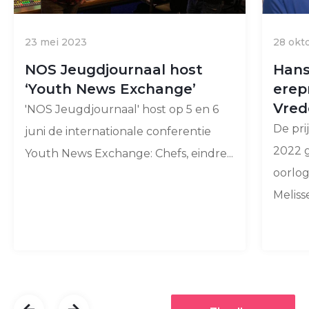
23 mei 2023
28 okt
NOS Jeugdjournaal host
Hans
‘Youth News Exchange’
erepr
Vred
'NOS Jeugdjournaal' host op 5 en 6
De pri
juni de internationale conferentie
2022 g
Youth News Exchange: Chefs, eindre...
oorlo
Melisse