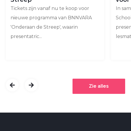
Tickets zijn vanaf nu te koop voor
In sa
nieuwe programma van BNNVARA
Schoo
'Onderaan de Streep', waarin
prese
presentatric...
lesmate
Zie alles