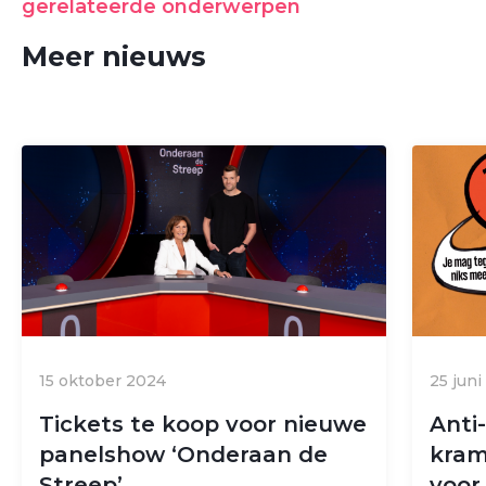
gerelateerde onderwerpen
Meer nieuws
15 oktober 2024
25 jun
Tickets te koop voor nieuwe
Anti-
panelshow ‘Onderaan de
kram
Streep’
voor