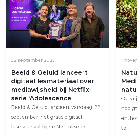
22 september 2025
1 nove
Beeld & Geluid lanceert
Natu
digitaal lesmateriaal over
Medi
mediawijsheid bij Netflix-
natu
serie ‘Adolescence’
Op vri
Beeld & Geluid lanceert vandaag, 22
nodig
september, het gratis digitaal
enthou
lesmateriaal bij de Netflix-serie ...
te ...