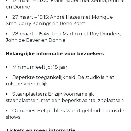
12 maart – 15:00:
Frans Bauer met Senna, Ammar
en Donnie
27 maart – 19:15:
André Hazes met Monique
Smit, Corry Konings en René Karst
28 maart – 15:45:
Tino Martin met Roy Donders,
John de Bever en Donnie
Belangrijke informatie voor bezoekers
Minimumleeftijd:
18 jaar
Beperkte toegankelijkheid:
De studio is niet
rolstoelvriendelijk
Staanplaatsen:
Er zijn voornamelijk
staanplaatsen, met een beperkt aantal zitplaatsen
Opnames:
Het publiek wordt gefilmd tijdens de
shows
Tickets en meer informatie