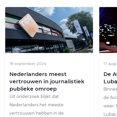
18 september 2024
17 aug
Nederlanders meest
De A
vertrouwen in journalistiek
Luba
publieke omroep
Binne
Uit onderzoek blijkt dat
de Av
Nederlanders het meeste
weer. 
vertrouwen hebben in de
Lubach