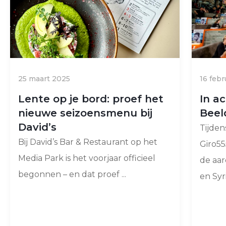
25 maart 2025
16 febr
Lente op je bord: proef het
In ac
nieuwe seizoensmenu bij
Beel
David’s
Tijden
Bij David’s Bar & Restaurant op het
Giro55
Media Park is het voorjaar officieel
de aar
begonnen – en dat proef ...
en Syri