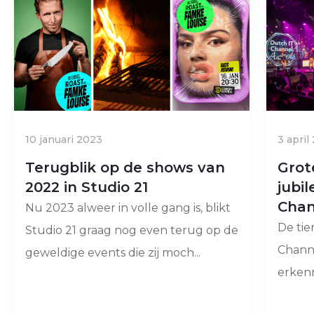
10 januari 2023
3 april
Terugblik op de shows van
Grot
2022 in Studio 21
jubi
Chan
Nu 2023 alweer in volle gang is, blikt
De tie
Studio 21 graag nog even terug op de
Chann
geweldige events die zij moch...
erkenni