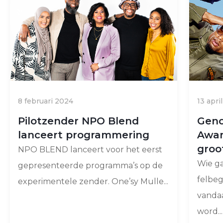
8 februari 2024
13 apri
Pilotzender NPO Blend
Gen
lanceert programmering
Awar
groo
NPO BLEND lanceert voor het eerst
Wie ga
gepresenteerde programma’s op de
felbe
experimentele zender. One’sy Mulle...
vandaa
word...