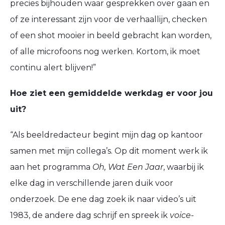
precies bijhouden
waar
gesprekken
over gaa
n
en
of
ze
interessant
zijn
voor de verhaallijn
, checken
of een shot mooier in beeld gebracht kan worden,
of alle microfoons nog werken. Kortom, ik moet
continu alert blijven
!
”
Hoe ziet een gemiddelde werkdag er voor jou
uit?
“
Als beeldredacteur begint mijn dag op kantoor
samen met mijn collega’s. Op dit moment werk ik
aan het programma
Oh, Wat Een Jaar
,
waarbij i
k
elke dag in verschillende jaren
duik
voor
onderzoek
.
De ene dag
zoek ik naar video’s uit
1983, de andere dag schrijf en spreek ik
voice
-