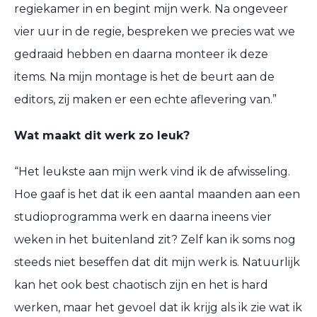
regiekamer in en begint mijn werk
.
Na ongeveer
vier uur in de regie, bespreken we precies wat we
gedraaid hebben en daarna
monteer ik deze
items
. Na mijn montage
is het de beurt aan de
editors
,
zij maken er een echte aflevering van.
”
Wat maakt dit werk zo leuk?
“
Het leukste aan mijn werk vind ik de afwisseling.
Hoe
gaaf
is het dat ik een aantal maanden aan een
studioprogramma werk en daarna ineens vier
weken in het buitenland zit
?
Zelf kan ik soms nog
steeds niet beseffen dat dit mijn werk is.
Natuurlijk
kan het ook best chaotisch zijn en het is hard
werken, m
aar het gevoel d
at ik krijg als ik zie wat ik