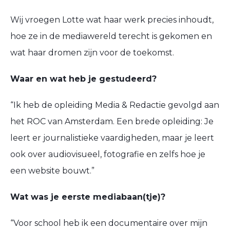
Wij vroegen Lotte wat haar werk
precies inhoudt
,
hoe ze in de mediawereld terecht is gekomen en
wat haar dromen zijn voor de toekomst.
Waar en wat heb je gestudeerd?
“I
k heb de opleiding Media & Redactie gevolgd aan
het ROC van Amsterdam.
Een brede opleiding:
J
e
leert er
journalistieke vaardigheden, maar
je
leer
t
ook
over
audiovisueel, fotografie en zelfs hoe je
een website bouwt.
”
Wat was je eerste mediabaan(
tje
)?
“
Voor school h
eb
ik een documentaire over mijn