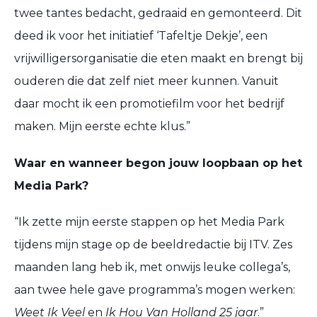
twee tantes bedacht, gedraaid en gemonteerd.
Dit
deed ik voor het initiatief
‘Tafeltje Dekje’,
een
vrijwilligersorganisatie
die
eten
maakt en brengt
bij
ouderen die dat zelf niet meer kunnen. Vanuit
daar mocht ik een p
r
omotiefilm voor het bedrijf
maken
.
Mijn eerste echte klus
.
”
Waar en wanneer begon jouw loopbaan op het
Media Park
?
“
Ik zette mijn eerste stappen op het Media Park
tijdens
mijn stage
op de beeldredactie bij ITV. Zes
maanden lang heb ik
, met onwijs leuke collega’s,
aan
twee hele gave programma
’
s mogen werken:
Weet Ik Veel
en
Ik Hou Van Holland 25 jaar
.
”