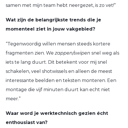
samen met
mijn
team hebt neergezet, is zo vet!
”
Wat zijn de belangrijkste trends die je
momenteel ziet in jouw vakgebied?
“
Tegenwoordig willen
mensen
steeds kortere
fragmenten zien.
We
zappen/
swipen
snel weg als
iets te lang duurt.
Dit betekent
voor mij
s
nel
schakelen, veel shotwissels en alleen de meest
interessante beelden en tekst
en
monteren
.
E
en
montage
die
vijf
minuten
duurt
kan echt niet
meer.
”
Waar word je
werktechnisch
gezien
écht
enthousiast
van
?