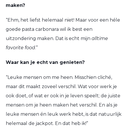
maken?
“
Ehm
, het liefst helemaal niet! Maar voor
een h
éle
goede pasta
carbonara
wil ik best een
uitzondering maken.
Dat is echt mijn
alltime
favorite
food
.
”
Waar kan je echt van genieten?
“
Leuke mensen om me heen. Misschien cliché,
maar dit maakt zoveel verschil.
Wat voor
werk je
ook doet
,
of
wat er
ook
in je leven speelt;
d
e juiste
mensen om je heen maken het verschil. En als je
leuke mensen
é
n leuk werk heb
t, is dat
natuurlijk
helemaal de jackpot. En dat heb ik!
”