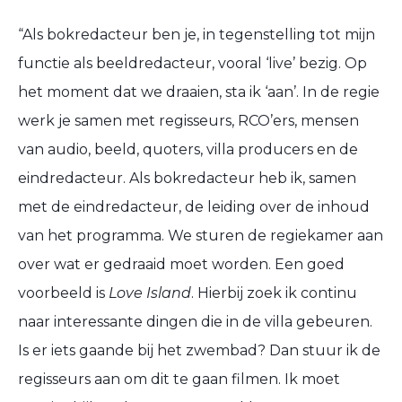
“
Als bokredacteur ben je, in tegenstelling tot mijn
functie als beeldredacteur, vooral ‘live’ bezig.
Op
het moment dat we draaien, sta
ik ‘
aan
’
. In de regie
werk je samen met regisseurs,
RCO’ers
,
mensen
van
audio, beeld
,
quoters
, villa producers en de
eindredacteur.
Als bokredacteur heb
ik, samen
met de eindredacteur,
de leiding over de inhoud
van het programma
.
We sturen
de regiekamer aan
over wat er gedraaid moet worden
.
Een goed
voorbeeld is
Love Island
. Hierbij zoek
ik
continu
naar
interessante dingen die
in de villa gebeur
en.
Is er
iets
gaande bij het zwembad? Dan stuur
ik
de
regisseurs aan om
dit te gaan filmen
.
Ik moet