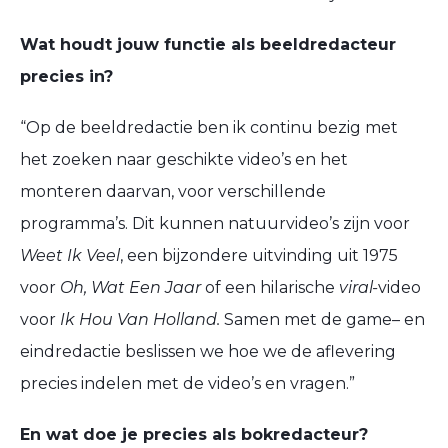
Wat houdt jouw functie
als beeldredacteur
precies in
?
“
Op de beeldredactie ben
ik
continu bezig met
het zoeken naar geschikte
video
’
s
en het
monteren daarvan,
voor verschillende
programma’s. Dit kunnen natuurvideo’s zijn voor
Weet Ik Veel
, een bijzondere uitvinding uit 1975
voor
Oh, Wat Een Jaar
of een hilarische
viral-
video
voor
Ik Hou Van Holland.
Samen met de game
– en
eind
redactie beslissen we hoe we de aflevering
precies indelen met
de
video’s en vragen.
”
En wat doe je precies als bokredacteur?