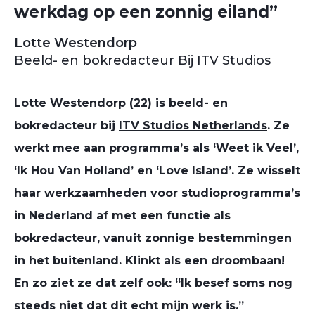
werkdag op een zonnig eiland”
Lotte Westendorp
Beeld- en bokredacteur Bij ITV Studios
Lotte Westendorp
(
22
) is
beeld- en
bokredacteur bij
ITV
Studios
Netherlands
.
Ze
werkt mee aan programma’s als ‘Weet ik Veel’,
‘
Ik Hou Van Holland’
en ‘Love Island’. Ze wisselt
h
aar
werkzaamheden
voor studioprogramma
’
s
in Nederland
af met
een
functie als
bokredacteur
,
van
uit
zonnig
e bestemmingen
in het buitenland
.
Klinkt als een droombaan!
En zo ziet ze dat
zelf
ook: “Ik besef soms nog
steeds niet dat dit echt mijn werk is.”