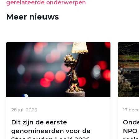
gerelateerde onderwerpen
Meer nieuws
28 juli 2026
17 dec
Dit zijn de eerste
Onde
genomineerden voor de
NPO 