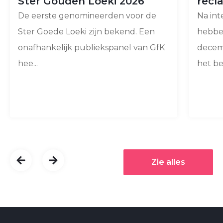
Ster Gouden Loeki 2026
recl
De eerste genomineerden voor de
Na in
Ster Goede Loeki zijn bekend. Een
hebben
onafhankelijk publiekspanel van GfK
decem
hee...
het bep
Zie alles