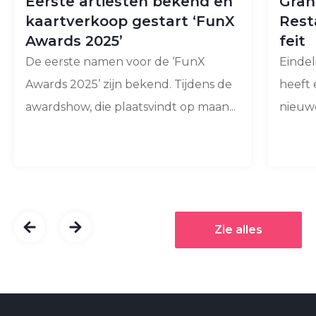
Eerste artiesten bekend en
Gran
kaartverkoop gestart ‘FunX
Rest
Awards 2025’
feit
De eerste namen voor de ‘FunX
Eindel
Awards 2025’ zijn bekend. Tijdens de
heeft 
awardshow, die plaatsvindt op maan...
nieuwe 
Zie alles