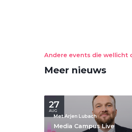
Andere events die wellicht o
Meer nieuws
27
AUG
Met Arjen Lubach
Media Campus Live