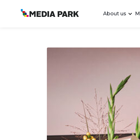
About us
M