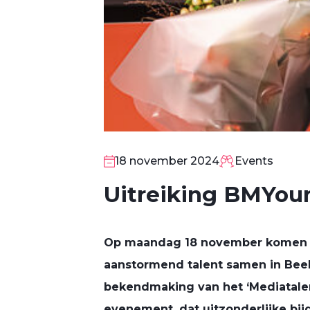
18 november 2024
Events
Uitreiking BMYoun
Op maandag 18 november komen m
18
aanstormend talent samen in Beel
NOV
bekendmaking van het ‘Mediatalent 
evenement, dat uitzonderlijke bi