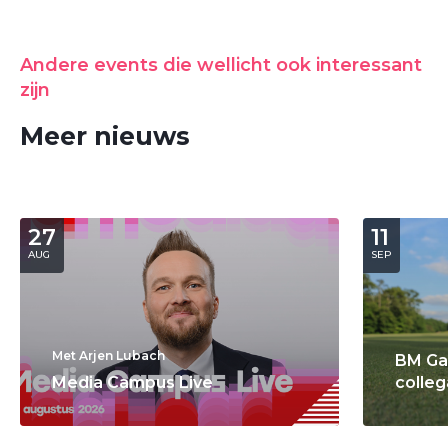
Andere events die wellicht ook interessant
zijn
Meer nieuws
27
11
AUG
SEP
Met Arjen Lubach
BM Ga
Media Campus Live
colleg