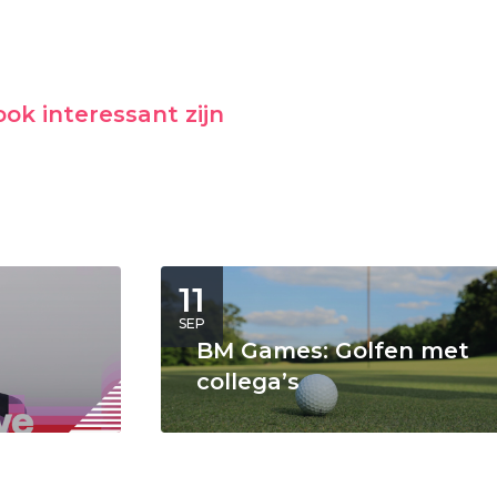
ok interessant zijn
11
SEP
BM Games: Golfen met
collega’s