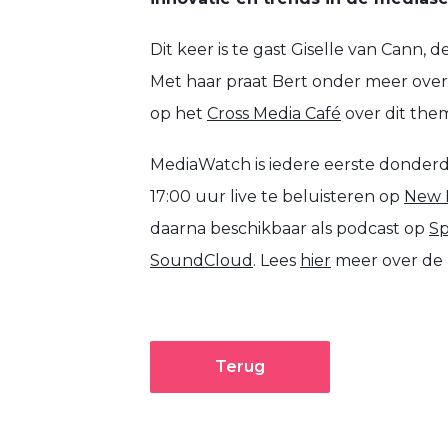
6
Dit keer is te gast Giselle van Cann
APR
Met haar praat Bert onder meer over 
op het
Cross Media Café
over dit the
MediaWatch is iedere eerste donder
17:00 uur live te beluisteren op
New 
daarna beschikbaar als podcast op
Sp
SoundCloud
. Lees
hier
meer over de 
Terug