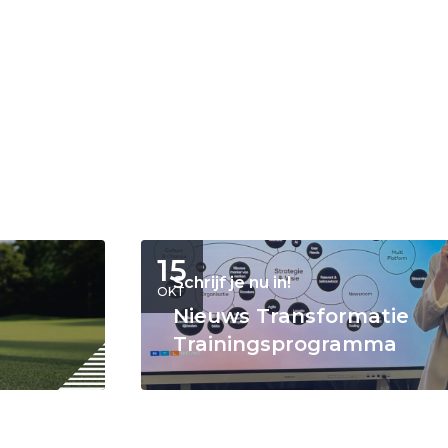
15
Schrijf je nu in!
OKT
Nieuws Transformatie
Trainingsprogramma