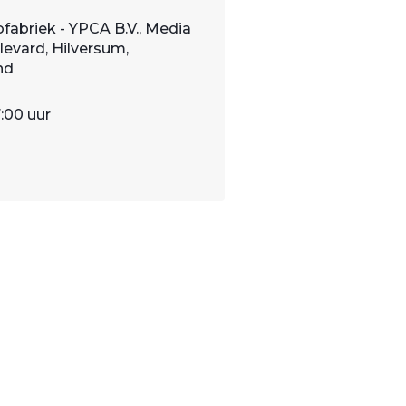
fabriek - YPCA B.V., Media
evard, Hilversum,
nd
7:00 uur