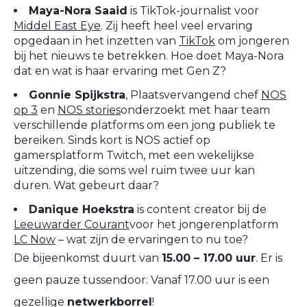
Maya-Nora Saaid
is TikTok-journalist voor
Middel East Eye
. Zij heeft heel veel ervaring
opgedaan in het inzetten van
TikTok
om jongeren
bij het nieuws te betrekken. Hoe doet Maya-Nora
dat en wat is haar ervaring met Gen Z?
Gonnie Spijkstra
, Plaatsvervangend chef
NOS
op 3
en
NOS stories
onderzoekt met haar team
verschillende platforms om een jong publiek te
bereiken. Sinds kort is NOS actief op
gamersplatform Twitch, met een wekelijkse
uitzending, die soms wel ruim twee uur kan
duren. Wat gebeurt daar?
Danique Hoekstra
is content creator bij de
Leeuwarder Courant
voor het jongerenplatform
LC Now
– wat zijn de ervaringen to nu toe?
De bijeenkomst duurt van
15.00 – 17.00 uur
. Er is
geen pauze tussendoor.
Vanaf 17.00 uur is een
gezellige
netwerkborrel
!