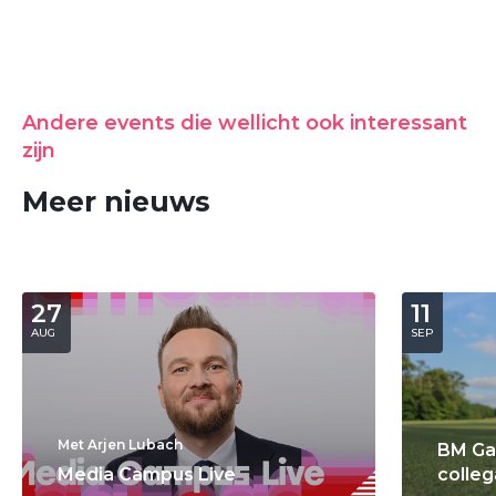
Andere events die wellicht ook interessant
zijn
Meer nieuws
27
11
AUG
SEP
Met Arjen Lubach
BM Ga
Media Campus Live
colleg