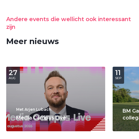
Andere events die wellicht ook interessant
zijn
Meer nieuws
27
11
AUG
SEP
Met Arjen Lubach
BM Ga
Media Campus Live
colleg