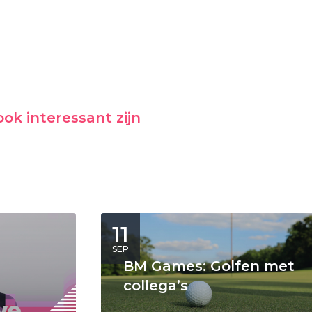
ok interessant zijn
11
SEP
BM Games: Golfen met
collega’s