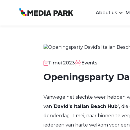
About us
M
11
11 mei 2023
Events
MEI
Openingsparty Dav
Vanwege het slechte weer hebben we
van ‘
David’s Italian Beach Hub’,
die
donderdag 11 mei, naar binnen te ver
iedereen van harte welkom voor een 