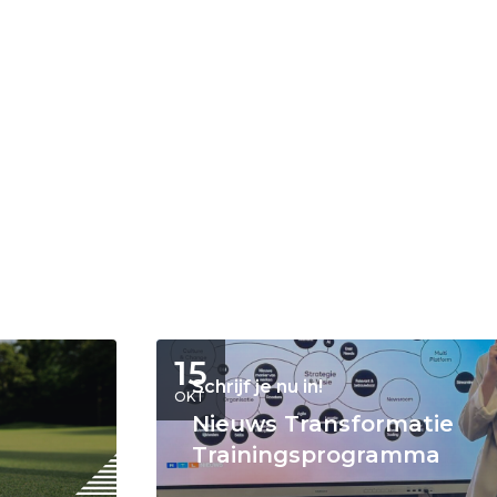
15
Schrijf je nu in!
OKT
Nieuws Transformatie
Trainingsprogramma