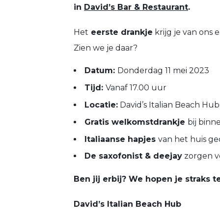
in
David’s Bar & Restaurant
.
Het
eerste drankje
krijg je van ons
Zien we je daar?
Datum:
Donderdag 11 mei 2023
Tijd:
Vanaf 17.00 uur
Locatie:
David’s Italian Beach Hu
Gratis welkomstdrankje
bij bin
Italiaanse hapjes
van het huis g
De saxofonist & deejay
zorgen v
Ben jij erbij? We hopen je straks t
David’s Italian Beach Hub