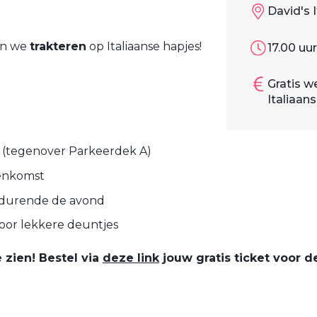
David's 
 en we
trakteren
op Italiaanse hapjes!
17.00 uur
Gratis w
Italiaan
b (tegenover Parkeerdek A)
nenkomst
edurende de avond
oor lekkere deuntjes
e zien! Bestel via
deze link
jouw gratis ticket voor 