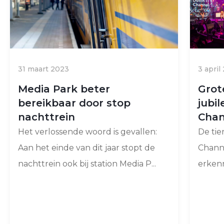
31 maart 2023
3 april
Media Park beter
Grot
bereikbaar door stop
jubi
nachttrein
Chan
Het verlossende woord is gevallen:
De tie
Aan het einde van dit jaar stopt de
Chann
nachttrein ook bij station Media P...
erkenni