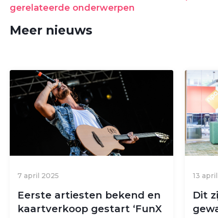
gerelateerde onderwerpen
Meer nieuws
7 april 2025
13 apri
Eerste artiesten bekend en
Dit 
kaartverkoop gestart ‘FunX
gewa