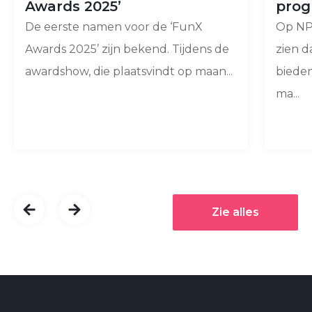
Awards 2025’
prog
De eerste namen voor de ‘FunX
Op NPO
Awards 2025’ zijn bekend. Tijdens de
zien d
awardshow, die plaatsvindt op maan...
bieden
ma...
Zie alles