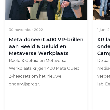
30 november 2022
1 juni 
Meta doneert 400 VR-brillen
XR l
aan Beeld & Geluid en
onde
Metaverse Werkplaats
Cam
Beeld & Geluid en Metaverse
De aan
Werkplaats krijgen 400 Meta Quest
media
2-headsets om het nieuwe
verbet
onderwijsprogr...
lab. Een