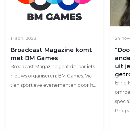
11 april 2023
24 no
Broadcast Magazine komt
“Doo
met BM Games
ande
uit 
Broadcast Magazine gaat dit jaar iets
getr
nieuws organiseren: BM Games. Via
Eline K
tien sportieve evenementen door h...
omroe
specia
Progra