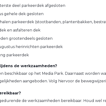
chterste deel parkeerdek afgesloten
tus gehele dek gesloten
eeghalen parkeerdek (stootbanden, plantenbakken, bestra
 dek en asfalteren dek
neden grootendeels gesloten
 augustus herinrichten parkeerdek
ing parkeerdek
 tijdens de werkzaamheden?
en beschikbaar op het Media Park. Daarnaast worden wa
elijkheden aangeboden. Volg hiervoor de bewegwijzerin
bereikbaar?
jft gedurende de werkzaamheden bereikbaar. Houd wel 