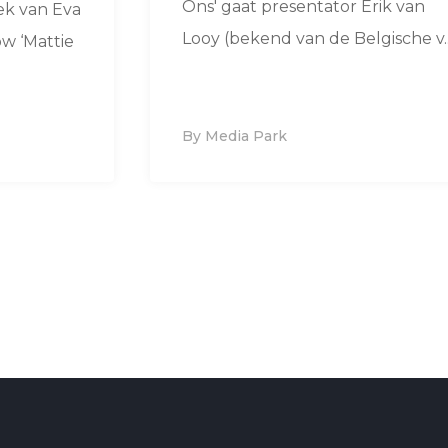
Ons' gaat presentator Erik van
ek van Eva
Looy (bekend van de Belgische v..
w ‘Mattie
By Media Park