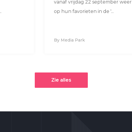
vanaf vrijdag 22 september we
.
op hun favorieten in de '...
By Media Park
Zie alles