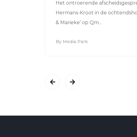
Het ontroerende afscheidsgespr
Hermans-Kroot in de ochtendsho
& Marieke’ op Qm...
By Media Park