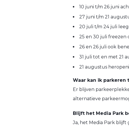
10 juni t/m 26 juni a
27 juni t/m 21 augus
20 juli t/m 24 juli l
25 en 30 juli freezen
26 en 26 juli ook be
31 juli tot en met 21
21 augustus heropen
Waar kan ik parkeren
Er blijven parkeerplekk
alternatieve parkeermog
Blijft het Media Park 
Ja, het Media Park bli