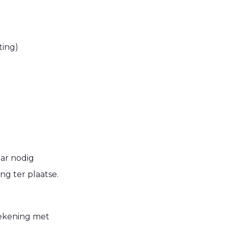
ting)
ar nodig
g ter plaatse.
rekening met