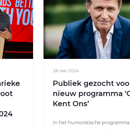
28 mei 2024
rieke
Publiek gezocht voo
oot
nieuw programma ‘
Kent Ons’
024
In het humoristische programma