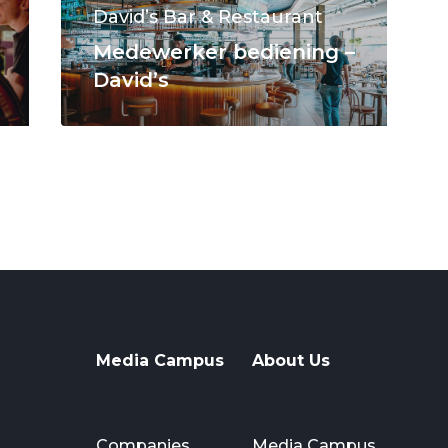
David’s Bar & Restaurant
Medewerker bediening –
David’s
Media Campus
About Us
Companies
Media Campus