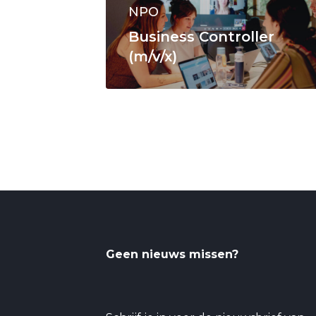
NPO
Business Controller
(m/v/x)
Geen nieuws missen?