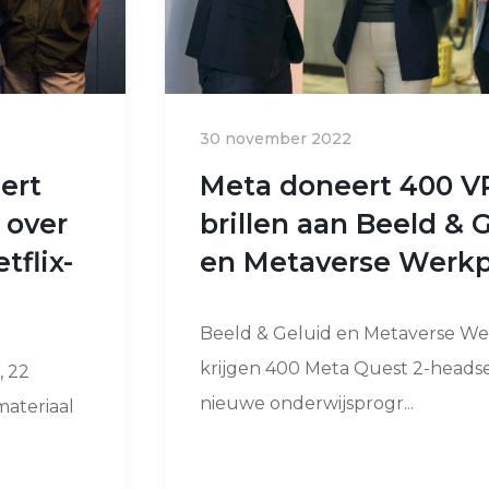
30 november 2022
ert
Meta doneert 400 V
 over
brillen aan Beeld & 
tflix-
en Metaverse Werkp
Beeld & Geluid en Metaverse We
krijgen 400 Meta Quest 2-heads
, 22
nieuwe onderwijsprogr...
materiaal