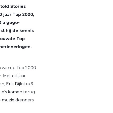
told Stories
 jaar Top 2000,
0 a gogo-
st hij de kennis
rtrouwde Top
 herinneringen.
n van de Top 2000
 Met dit jaar
 Erik Dijkstra &
duo’s komen terug
te muziekkenners