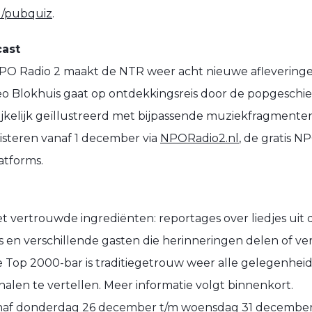
l/pubquiz
.
ast
O Radio 2 maakt de NTR weer acht nieuwe aflevering
o Blokhuis gaat op ontdekkingsreis door de popgeschie
ijkelijk geïllustreerd met bijpassende muziekfragmenten
uisteren vanaf 1 december via
NPORadio2.nl
, de gratis N
atforms.
 vertrouwde ingrediënten: reportages over liedjes uit de 
 en verschillende gasten die herinneringen delen of ve
 Top 2000-bar is traditiegetrouw weer alle gelegenhe
halen te vertellen. Meer informatie volgt binnenkort.
vanaf donderdag 26 december t/m woensdag 31 december