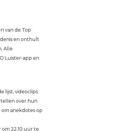
en van de Top
denis en onthult
. Alle
PO Luister-app en
lijst, videoclips
rtellen over hun
id om anekdotes op
 om 22.10 uur te