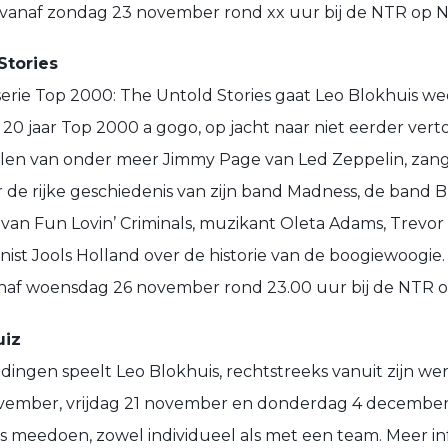
s vanaf zondag 23 november rond xx uur bij de NTR op 
Stories
e serie Top 2000: The Untold Stories gaat Leo Blokhuis we
20 jaar Top 2000 a gogo, op jacht naar niet eerder ver
halen van onder meer Jimmy Page van Led Zeppelin, zan
r de rijke geschiedenis van zijn band Madness, de band 
an Fun Lovin’ Criminals, muzikant Oleta Adams, Trevor
ist Jools Holland over de historie van de boogiewoogie.
vanaf woensdag 26 november rond 23.00 uur bij de NTR 
uiz
ndingen speelt Leo Blokhuis, rechtstreeks vanuit zijn w
ovember, vrijdag 21 november en donderdag 4 december
s meedoen, zowel individueel als met een team. Meer inf