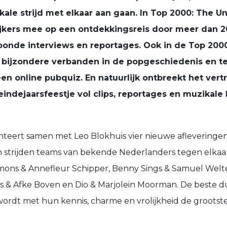
ale strijd met elkaar aan gaan. In Top 2000: The Un
jkers mee op een ontdekkingsreis door meer dan 20
oonde interviews en reportages. Ook in de Top 200
r bijzondere verbanden in de popgeschiedenis en te
een online pubquiz. En natuurlijk ontbreekt het ve
eindejaarsfeestje vol clips, reportages en muzikale
teert samen met Leo Blokhuis vier nieuwe afleveringe
n strijden teams van bekende Nederlanders tegen elkaar.
ons & Annefleur Schipper, Benny Sings & Samuel Welten,
s & Afke Boven en Dio & Marjolein Moorman. De beste 
 wordt met hun kennis, charme en vrolijkheid de groots