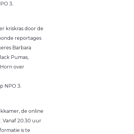
NPO 3.
er kriskras door de
toonde reportages
geres Barbara
Black Pumas,
 Horn over
op NPO 3.
erkkamer, de online
. Vanaf 20.30 uur
ormatie is te