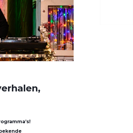
verhalen,
programma’s!
 bekende