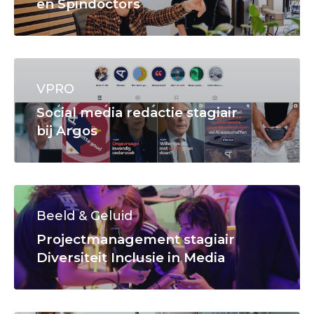
en Spindoctors
VPRO
Social media redactie stagiair
bij Argos
Beeld & Geluid
Projectmanagement stagiair
Diversiteit Inclusie in Media