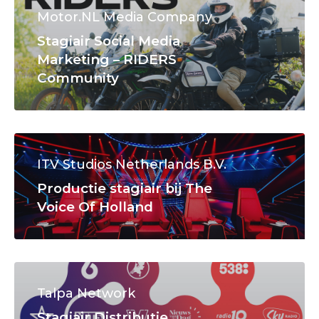
Motor.NL Media Company
Stagiair Social Media
Marketing – RIDERS
Community
ITV Studios Netherlands B.V.
Productie stagiair bij The
Voice Of Holland
Talpa Network
Stagiair Distributie