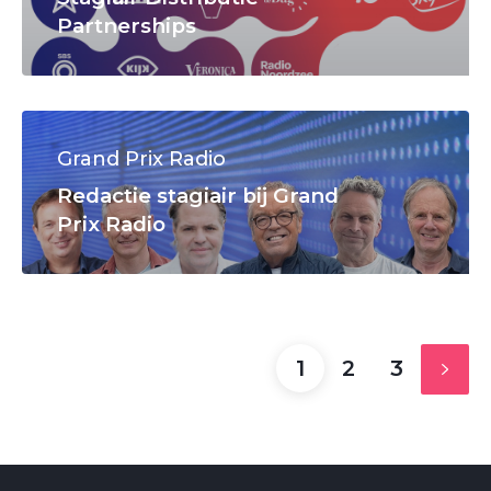
Partnerships
Grand Prix Radio
Redactie stagiair bij Grand
Prix Radio
1
2
3