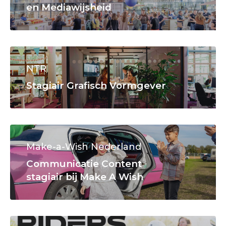
en Mediawijsheid
NTR
Stagiair Grafisch Vormgever
Make-a-Wish Nederland
Communicatie Content
stagiair bij Make A Wish