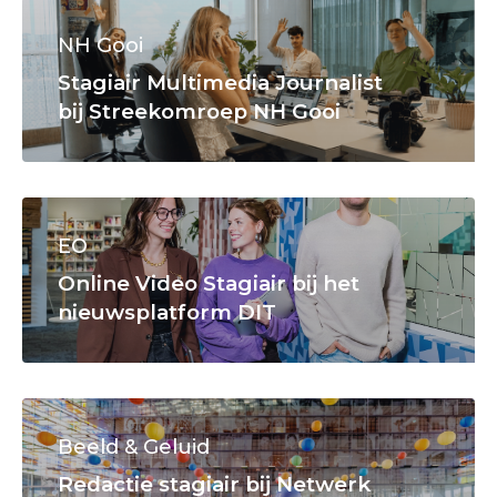
NH Gooi
Stagiair Multimedia Journalist
bij Streekomroep NH Gooi
EO
Online Video Stagiair bij het
nieuwsplatform DIT
Beeld & Geluid
Redactie stagiair bij Netwerk