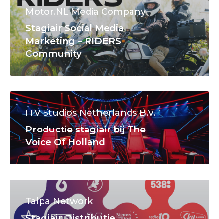
Motor.NL Media Company
Stagiair Social Media
Marketing – RIDERS
Community
ITV Studios Netherlands B.V.
Productie stagiair bij The
Voice Of Holland
Talpa Network
Stagiair Distributie