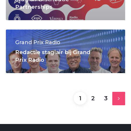
Partnerships
Grand Prix Radio
Redactie stagiair bij Grand
Prix Radio
1
2
3