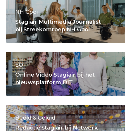
NH Gooi
Stagiair Multimedia Journalist
bij Streekomroep NH Gooi
EO
Online Video Stagiair bij het
nieuwsplatform DIT
Beeld & Geluid
Redactie stagiair bij Netwerk