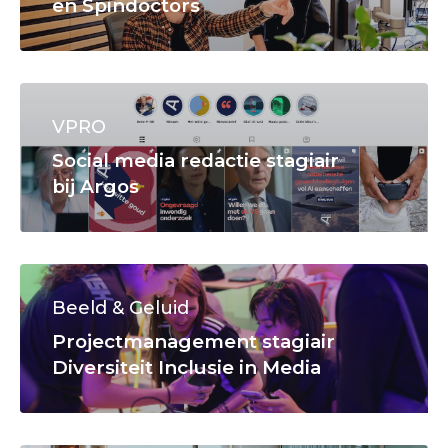
en Spindoctors
VPRO
Social media redactie stagiair
bij Argos
Beeld & Geluid
Projectmanagement stagiair
Diversiteit Inclusie in Media