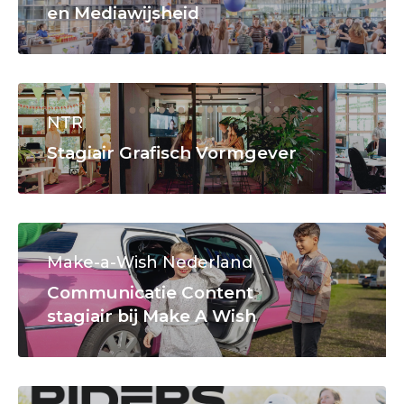
en Mediawijsheid
NTR
Stagiair Grafisch Vormgever
Make-a-Wish Nederland
Communicatie Content
stagiair bij Make A Wish