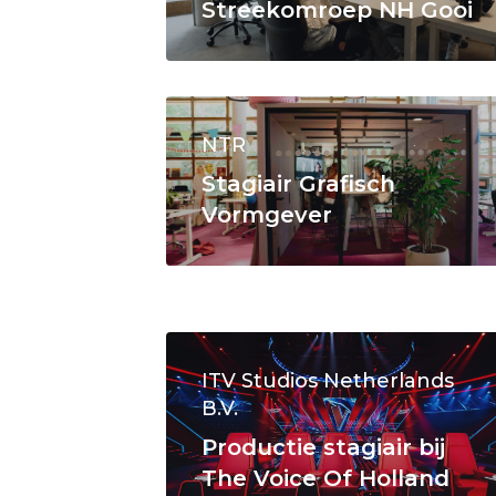
Streekomroep NH Gooi
NTR
Stagiair Grafisch
Vormgever
ITV Studios Netherlands
B.V.
Productie stagiair bij
The Voice Of Holland