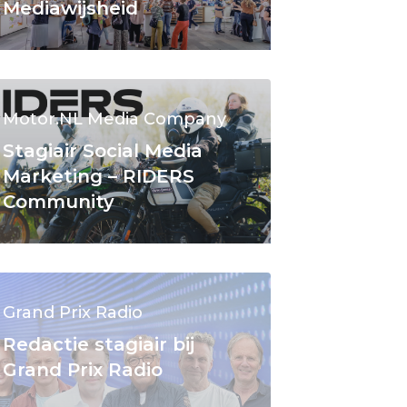
Mediawijsheid
Motor.NL Media Company
Stagiair Social Media
Marketing – RIDERS
Community
Grand Prix Radio
Redactie stagiair bij
Grand Prix Radio