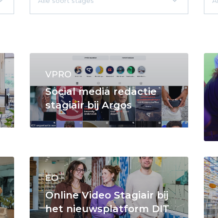
VPRO
Social media redactie
stagiair bij Argos
EO
Online Video Stagiair bij
het nieuwsplatform DIT