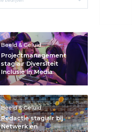
Beeld & Geluid
Projectmanagement
stagiair Diversiteit
Inclusie in Media
Beeld & Geluid
Redactie stagiair bij
Netwerk en