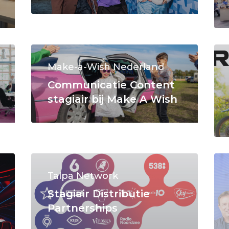
Make-a-Wish Nederland
Communicatie Content
stagiair bij Make A Wish
Talpa Network
Stagiair Distributie
Partnerships