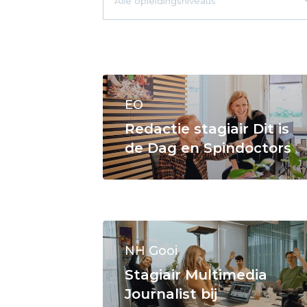
EO
Redactie stagiair Dit is
de Dag en Spindoctors
NH Gooi
Stagiair Multimedia
Journalist bij